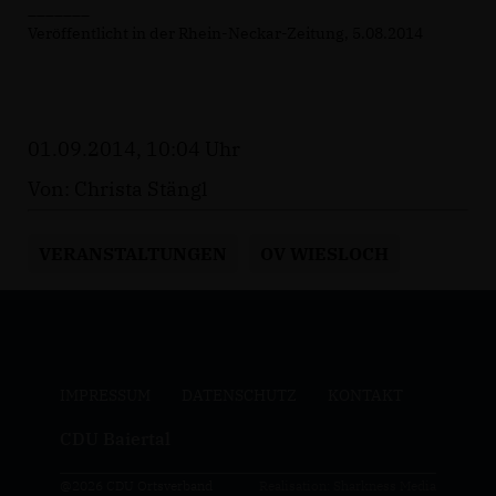
_______
Veröffentlicht in der Rhein-Neckar-Zeitung, 5.08.2014
01.09.2014, 10:04 Uhr
Von: Christa Stängl
VERANSTALTUNGEN
OV WIESLOCH
IMPRESSUM
DATENSCHUTZ
KONTAKT
CDU Baiertal
@2026 CDU Ortsverband
Realisation: Sharkness Media