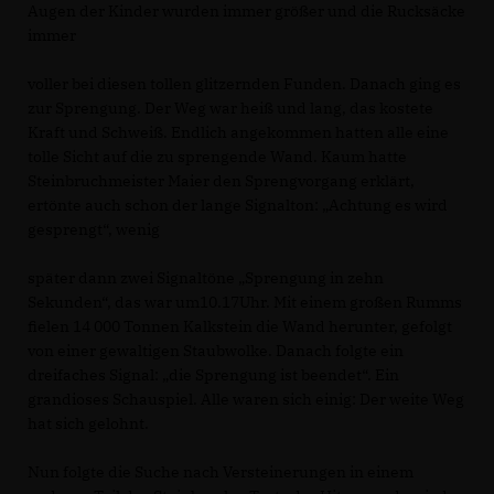
Augen der Kinder wurden immer größer und die Rucksäcke
immer
voller bei diesen tollen glitzernden Funden. Danach ging es
zur Sprengung. Der Weg war heiß und lang, das kostete
Kraft und Schweiß. Endlich angekommen hatten alle eine
tolle Sicht auf die zu sprengende Wand. Kaum hatte
Steinbruchmeister Maier den Sprengvorgang erklärt,
ertönte auch schon der lange Signalton: „Achtung es wird
gesprengt“, wenig
später dann zwei Signaltöne „Sprengung in zehn
Sekunden“, das war um10.17Uhr. Mit einem großen Rumms
fielen 14 000 Tonnen Kalkstein die Wand herunter, gefolgt
von einer gewaltigen Staubwolke. Danach folgte ein
dreifaches Signal: „die Sprengung ist beendet“. Ein
grandioses Schauspiel. Alle waren sich einig: Der weite Weg
hat sich gelohnt.
Nun folgte die Suche nach Versteinerungen in einem