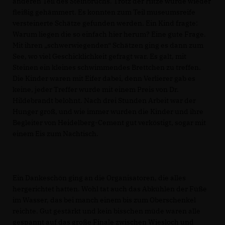
anderen Teil des Steinbruchs. Trotz der Hitze wurde wieder
fleißig gehämmert. Es konnten zum Teil museumsreife
versteinerte Schätze gefunden werden. Ein Kind fragte:
Warum liegen die so einfach hier herum? Eine gute Frage.
Mit ihren „schwerwiegenden“ Schätzen ging es dann zum
See, wo viel Geschicklichkeit gefragt war. Es galt, mit
Steinen ein kleines schwimmendes Brettchen zu treffen.
Die Kinder waren mit Eifer dabei, denn Verlierer gab es
keine, jeder Treffer wurde mit einem Preis von Dr.
Hildebrandt belohnt. Nach drei Stunden Arbeit war der
Hunger groß, und wie immer wurden die Kinder und ihre
Begleiter von Heidelberg-Cement gut verköstigt, sogar mit
einem Eis zum Nachtisch.
Ein Dankeschön ging an die Organisatoren, die alles
hergerichtet hatten. Wohl tat auch das Abkühlen der Füße
im Wasser, das bei manch einem bis zum Oberschenkel
reichte. Gut gestärkt und kein bisschen müde waren alle
gespannt auf das große Finale zwischen Wiesloch und