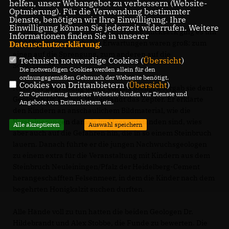
helfen, unser Webangebot zu verbessern (Website-
Optmierung). Für die Verwendung bestimmter
Dienste, benötigen wir Ihre Einwilligung. Ihre
Einwilligung können Sie jederzeit widerrufen. Weitere
Meißel, Schutzbrille und einem großen Rucksack ging es um
Informationen finden Sie in unserer
8.30 Uhr in den Bruch. Die Erwartungen waren groß: zum
Datenschutzerklärung
.
einen auf die Sprengung, zum anderen auf die
Technisch notwendige Cookies (
Übersicht
)
Schatzsuche.
Die notwendigen Cookies werden allein für den
ordnungsgemäßen Gebrauch der Webseite benötigt.
Cookies von Drittanbietern (
Übersicht
)
Nach der Begrüßung durch Christa Stängl übergab sie dem
Zur Optimierung unserer Webseite binden wir Dienste und
Geologen Dr. Ludwig Hildebrandt das Zepter. Er erklärte
Angebote von Drittanbietern ein.
den Kindern an anschaulichem Bildmaterial, wie die
Versteinerungen damals im Meer entstanden sind, wies
Alle akzeptieren
Auswahl speichern
aber auch auf die Gefahren hin, die in so einem Steinbruch
lauern. Danach führte er die jungen Nachwuchsgeologen
zu einem extra für die Veranstaltung mit Kindern aus dem
Steinbruch Neuleiningen/Pfalz der Heidelberg-Cement
herangeschafften Felsenmeer, in dem die Kinder nach dem
begehrten Honigkalzit suchen durften.
Alle Hände voll zu tun hatten die beiden Geologen Dr.
Hildebrandt und Alex Stobbe, die Funde zu bewerten. Die