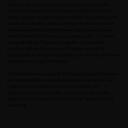
Walldorf, ein spannendes Ausscheidungsturnier. Für
Wiesloch spielten Felix Conzelmann, Milan Oersch und
Anton Dippert, für Walldorf Leon Oehlke, Tim Deinert und
Annika Schumacher. Jeder hatte fünf Steinwürfe auf das
schwimmende Holzbrett im Wasser. Bei diesem Turnier
hatte Wiesloch die Nase vorn und gewann 8:4. Der Jubel
war groß und der Preis war ein großer versteinerter
Nautilus. Mit der Übergabe der Trophäe verband Dr.
Hildebrandt auch seine Anerkennung für das disziplinierte
Verhalten der jungen Geologen.
Die Rucksäcke waren gefüllt mit den gefundenen Schätzen
und überglücklich wurde die Heimreise angetreten. Die
Organisatoren dankten den beiden Geologen Dr.
Hildebrandt und Alex Stobbe, den Kindern, den vielen
Begleitern und vorallem der Heidelberg-Cement für den
tollen Tag.