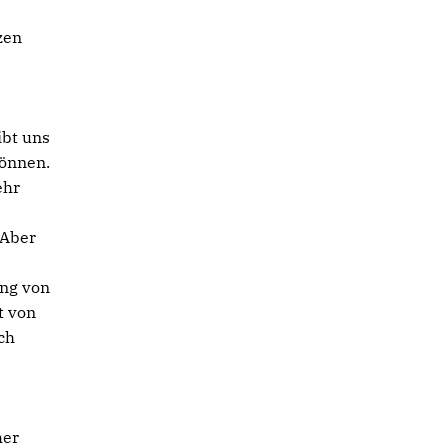
zen
ibt uns
können.
ehr
 Aber
ung von
t von
ch
n
her