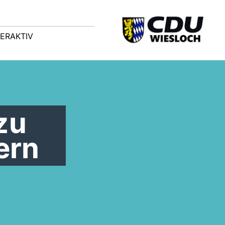
TERAKTIV
zu
ern