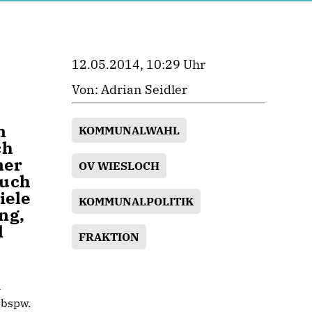
12.05.2014, 10:29 Uhr
Von: Adrian Seidler
n
KOMMUNALWAHL
ch
ner
OV WIESLOCH
auch
iele
KOMMUNALPOLITIK
ng,
l
FRAKTION
n
 bspw.