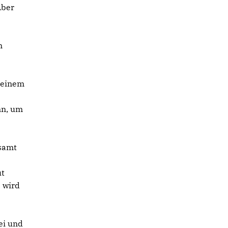
Aber
n
n einem
nn, um
esamt
ut
 wird
ei und