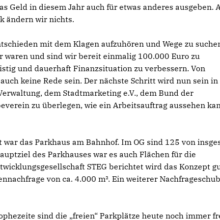
 das Geld in diesem Jahr auch für etwas anderes ausgeben. 
 ändern wir nichts.
ntschieden mit dem Klagen aufzuhören und Wege zu suche
er waren und sind wir bereit einmalig 100.000 Euro zu
ristig und dauerhaft Finanzsituation zu verbessern. Von
auch keine Rede sein. Der nächste Schritt wird nun sein i
Verwaltung, dem Stadtmarketing e.V., dem Bund der
erein zu überlegen, wie ein Arbeitsauftrag aussehen ka
t war das Parkhaus am Bahnhof. Im OG sind 125 von insg
auptziel des Parkhauses war es auch Flächen für die
wicklungsgesellschaft STEG berichtet wird das Konzept g
nnachfrage von ca. 4.000 m². Ein weiterer Nachfrageschub
phezeite sind die „freien“ Parkplätze heute noch immer fr