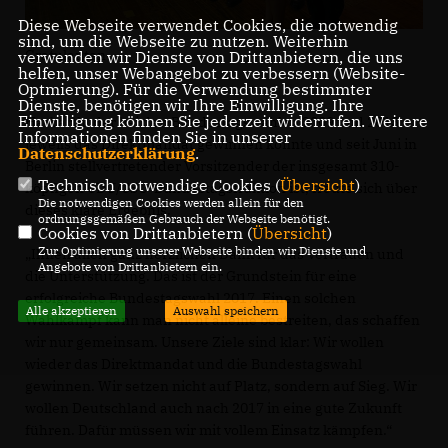
Diese Webseite verwendet Cookies, die notwendig
sind, um die Webseite zu nutzen. Weiterhin
Gratulanten
verwenden wir Dienste von Drittanbietern, die uns
helfen, unser Webangebot zu verbessern (Website-
Optmierung). Für die Verwendung bestimmter
Dienste, benötigen wir Ihre Einwilligung. Ihre
Einwilligung können Sie jederzeit widerrufen. Weitere
Harbarth, der bei den Bundestagswahlen 2009 und 2013
Informationen finden Sie in unserer
jeweils das Direktmandat gewinnen konnte und seit Juni in
Datenschutzerklärung
.
Berlin stellvertretender Vorsitzender der insgesamt 310-
Technisch notwendige Cookies (
Übersicht
)
köpfigen CDU/CSU-Bundestagsfraktion ist, freute sich über
Die notwendigen Cookies werden allein für den
dieses klare Ergebnis.
ordnungsgemäßen Gebrauch der Webseite benötigt.
Cookies von Drittanbietern (
Übersicht
)
Zur Optimierung unserer Webseite binden wir Dienste und
Ihnen allen ganz herzlichen Dank für das Vertrauen und
Angebote von Drittanbietern ein.
die Unterstützung. Das ist der Grundstein für eine
erfolgreiche Bundestagswahl 2017. Einen solchen
Alle akzeptieren
Auswahl speichern
Wahlkampf kann man nicht alleine bestreiten, das schaffen
wir nur gemeinsam. Unsere Ziele sind klar: Wir wollen
wieder das Direktmandat und die Bundestagswahl
gewinnen. Wir setzen nicht auf Platz, sondern auf Sieg. Wir
wollen Deutschland auch nach 2017 in eine gute Zukunft
führen. Dafür müssen wir mit vollem Einsatz kämpfen.“