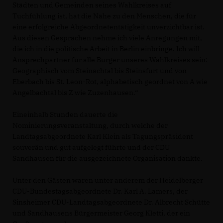
Städten und Gemeinden seines Wahlkreises auf
Tuchfühlung ist, hat die Nähe zu den Menschen, die für
eine erfolgreiche Abgeordnetentätigkeit unverzichtbar ist.
Aus diesen Gesprächen nehme ich viele Anregungen mit,
die ich in die politische Arbeit in Berlin einbringe. Ich will
Ansprechpartner für alle Bürger unseres Wahlkreises sein:
Geographisch vom Steinachtal bis Steinsfurt und von
Eberbach bis St. Leon-Rot, alphabetisch geordnet von A wie
Angelbachtal bis Z wie Zuzenhausen.“
Eineinhalb Stunden dauerte die
Nominierungsveranstaltung, durch welche der
Landtagsabgeordnete Karl Klein als Tagungspräsident
souverän und gut aufgelegt führte und der CDU
Sandhausen für die ausgezeichnete Organisation dankte.
Unter den Gästen waren unter anderem der Heidelberger
CDU-Bundestagsabgeordnete Dr. Karl A. Lamers, der
Sinsheimer CDU-Landtagsabgeordnete Dr. Albrecht Schütte
und Sandhausens Bürgermeister Georg Kletti, der ein