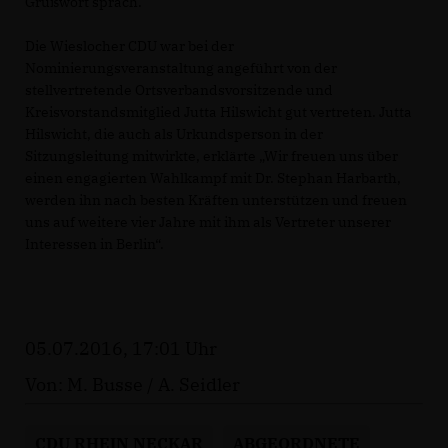
Grußwort sprach.
Die Wieslocher CDU war bei der
Nominierungsveranstaltung angeführt von der
stellvertretende Ortsverbandsvorsitzende und
Kreisvorstandsmitglied Jutta Hilswicht gut vertreten. Jutta
Hilswicht, die auch als Urkundsperson in der
Sitzungsleitung mitwirkte, erklärte „Wir freuen uns über
einen engagierten Wahlkampf mit Dr. Stephan Harbarth,
werden ihn nach besten Kräften unterstützen und freuen
uns auf weitere vier Jahre mit ihm als Vertreter unserer
Interessen in Berlin“.
05.07.2016, 17:01 Uhr
Von: M. Busse / A. Seidler
CDU RHEIN NECKAR
ABGEORDNETE