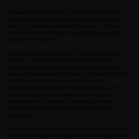
Insbesondere an den Grünen arbeitete sich Harbarth mit
Blick auf deren Nein beispielsweise zur Anti-Terror-Datei
oder dem Terrorismusbekämpfungsgesetz ab: „Wo wären
wir mit der Inneren Sicherheit, wenn die Grünen dafür
verantwortlich wären?“
Auch hinsichtlich der Asyl- und Flüchtlingspolitik gab es
Klartext: „Erst vor zwei Wochen haben die Grünen im
Bundesrat mit der Einstufung der Maghreb-Staaten als
sichere Herkunftsstaaten eine längst überfällige Asylreform
blockiert, obwohl sie genau wissen, dass es fast
ausschließlich ökonomische Motive sind, die Migranten aus
Marokko, Algerien und Tunesien zur Stellung eines
Asylantrages in Deutschland veranlassen und diese
Asylbewerber zudem überproportional an Straftaten
beteiligt sind.“
Besonders am Herzen liege ihm die Präsenz im Wahlkreis:
Nur wer ständig mit den Bürgerinnen und Bürgern in den