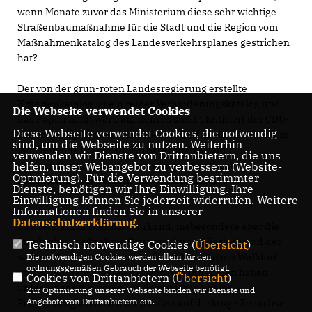
wenn Monate zuvor das Ministerium diese sehr wichtige
Straßenbaumaßnahme für die Stadt und die Region vom
Maßnahmenkatalog des Landesverkehrsplanes gestrichen
hat?
Der von der grün-roten Landesregierung erstellte
Kriterienkatalog ist ein reiner Verhinderungskatalog und
Die Webseite verwendet Cookies
das Papier nicht wert, auf dem es steht“, kritisiert der CDU-
Diese Webseite verwendet Cookies, die notwendig
Landtagsabgeordnete Karl Klein scharf die in der RNZ vom
sind, um die Webseite zu nutzen. Weiterhin
Wochenende (21./22.02.2015) veröffentlichte
verwenden wir Dienste von Drittanbietern, die uns
Pressemitteilung des baden-württembergischen
helfen, unser Webangebot zu verbessern (Website-
Optmierung). Für die Verwendung bestimmter
Ministeriums für Verkehr und Infrastruktur.
Dienste, benötigen wir Ihre Einwilligung. Ihre
Einwilligung können Sie jederzeit widerrufen. Weitere
Informationen finden Sie in unserer
Klein weiter: „Das zeigen zahlreiche
Datenschutzerklärung
.
Straßenbaumaßnahmen im Land, insbesondere aber die
Straßenbaumaßnahme Ortsumgehung Wiesloch und der
Technisch notwendige Cookies (
Übersicht
)
weitere Ausbau der Landstraße L 723 zwischen Walldorf
Die notwendigen Cookies werden allein für den
ordnungsgemäßen Gebrauch der Webseite benötigt.
und Rauenberg. Beide Straßenbaumaßnahmen haben
Cookies von Drittanbietern (
Übersicht
)
unter einer grün-roten Landesregierung keine
Zur Optimierung unserer Webseite binden wir Dienste und
Angebote von Drittanbietern ein.
Realisierungschance oder werden auf die lange Zeitachse