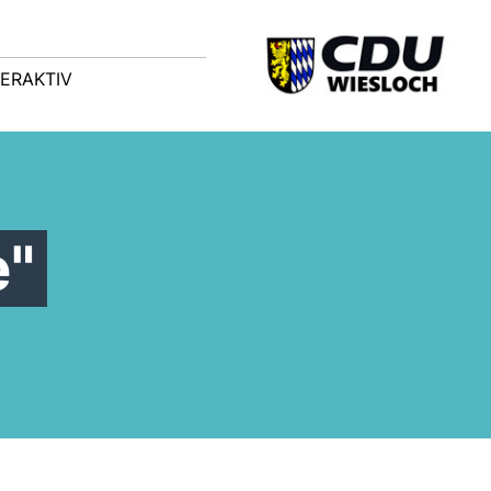
TERAKTIV
e"