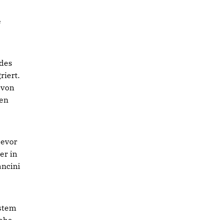
e
 des
riert.
 von
gen
bevor
er in
ancini
ystem