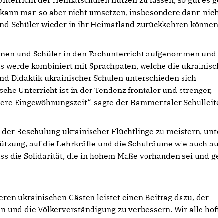
Unterricht der Heimatschulen nutzen zu lassen, so gut es g
g kann man so aber nicht umsetzen, insbesondere dann nich
und Schüler wieder in ihr Heimatland zurückkehren können
en und Schüler in den Fachunterricht aufgenommen und
ies werde kombiniert mit Sprachpaten, welche die ukrainisc
nd Didaktik ukrainischer Schulen unterschieden sich
he Unterricht ist in der Tendenz frontaler und strenger,
gere Eingewöhnungszeit“, sagte der Bammentaler Schulleite
 der Beschulung ukrainischer Flüchtlinge zu meistern, unt
ützung, auf die Lehrkräfte und die Schulräume wie auch au
ass die Solidarität, die in hohem Maße vorhanden sei und ge
ren ukrainischen Gästen leistet einen Beitrag dazu, der
 und die Völkerverständigung zu verbessern. Wir alle hof