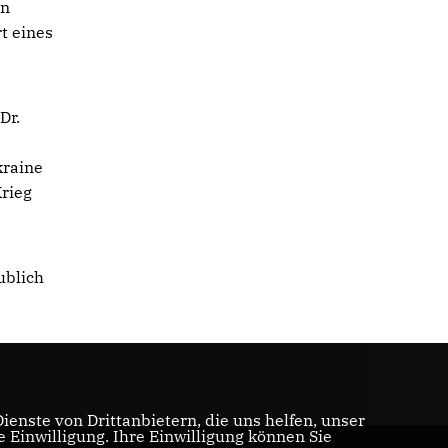
en
t eines
Dr.
kraine
Krieg
ublich
enste von Drittanbietern, die uns helfen, unser
Einwilligung. Ihre Einwilligung können Sie