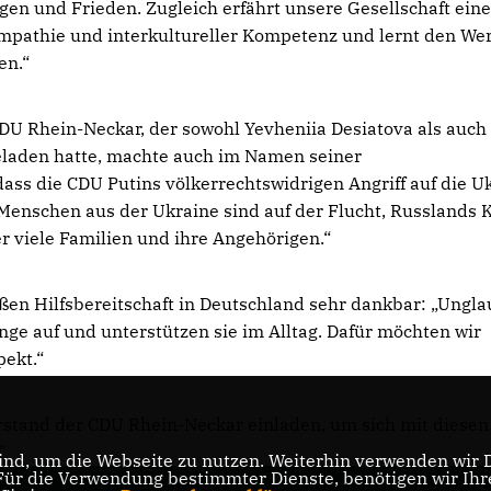
gen und Frieden. Zugleich erfährt unsere Gesellschaft ein
pathie und interkultureller Kompetenz und lernt den Wer
en.“
CDU Rhein-Neckar, der sowohl Yevheniia Desiatova als auch 
eladen hatte, machte auch im Namen seiner
dass die CDU Putins völkerrechtswidrigen Angriff auf die U
n Menschen aus der Ukraine sind auf der Flucht, Russlands 
r viele Familien und ihre Angehörigen.“
oßen Hilfsbereitschaft in Deutschland sehr dankbar: „Ungla
ge auf und unterstützen sie im Alltag. Dafür möchten wir
pekt.“
orstand der CDU Rhein-Neckar einladen, um sich mit diesen
"
nd, um die Webseite zu nutzen. Weiterhin verwenden wir Di
r die Verwendung bestimmter Dienste, benötigen wir Ihre 