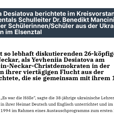
a Desiatova berichtete im Kreisvorsta
tals Schulleiter Dr. Benedikt Mancin
 der Schülerinnen/Schüler aus der Ukra
n im Elsenztal
st so lebhaft diskutierenden 26-köpfi
eckar, als Yevheniia Desiatova am
in-Neckar-Christdemokraten in der
n ihrer viertägigen Flucht aus der
htete, die sie gemeinsam mit ihrem 
Es war die Hölle“, sagte die 38-jährige ukrainische Lehrer
in ihrer Heimat Deutsch und Englisch unterrichtet und im
1994 im Rahmen eines Austauschprogramms zum ersten 