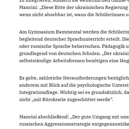
zu integrieren, sondern sie weiterhin den Online-
Mancini: „Diese Bitte der ukrainischen Regierun
wenn nicht absehbar ist, wann die Schülerinnen 
Am Gymnasium Bammental werden die Schülerinn
begleitend deutscher Sprachunterricht erteilt. D
oder russische Sprache beherrschen. Pädagogik u
grundlegend von deutschen Schulen. „Der ukrainisc
selbstständige Arbeitsformen benötigen eine län
Es gelte, zahlreiche Herausforderungen bezüglich
anderem mit Blick auf die psychologische Unterst
Integrationsfrage. Wichtig sei es grundsätzlich, d
nicht „mit Bürokratie zugeschüttet werde“.
Mancini abschließend: „Der gute Umgang mit unse
russischen Aggressionsstrategie entgegenzuwirken