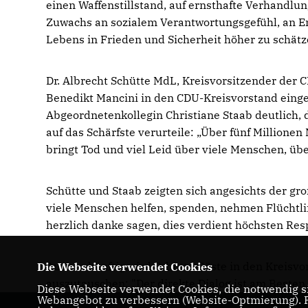
einen Waffenstillstand, auf ernsthafte Verhandlun
Zuwachs an sozialem Verantwortungsgefühl, an Em
Lebens in Frieden und Sicherheit höher zu schätz
Dr. Albrecht Schütte MdL, Kreisvorsitzender der 
Benedikt Mancini in den CDU-Kreisvorstand eing
Abgeordnetenkollegin Christiane Staab deutlich, 
auf das Schärfste verurteile: „Über fünf Millione
bringt Tod und viel Leid über viele Menschen, übe
Schütte und Staab zeigten sich angesichts der gr
viele Menschen helfen, spenden, nehmen Flüchtlin
herzlich danke sagen, dies verdient höchsten Res
Auch zukünftig wird Schütte Gäste in den Kreisv
Die Webseite verwendet Cookies
auszutauschen: "Der direkte Dialog ist am Besten.
Diese Webseite verwendet Cookies, die notwendig si
Webangebot zu verbessern (Website-Optmierung). Fü