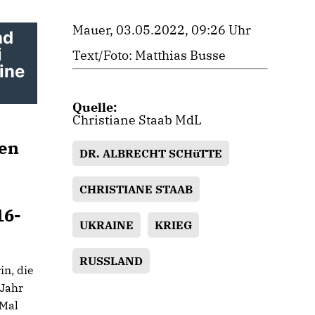
Mauer, 03.05.2022, 09:26 Uhr
nd
i
Text/Foto: Matthias Busse
ine
Quelle:
Christiane Staab MdL
gen
DR. ALBRECHT SCHüTTE
CHRISTIANE STAAB
16-
UKRAINE
KRIEG
RUSSLAND
in, die
 Jahr
Mal