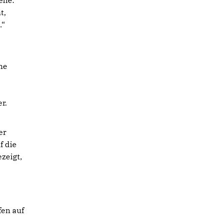
ehe.
t,
.“
he
r.
er
f die
zeigt,
fen auf