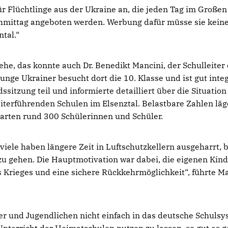
r Flüchtlinge aus der Ukraine an, die jeden Tag im Großen
hmittag angeboten werden. Werbung dafür müsse sie kein
tal.“
ehe, das konnte auch Dr. Benedikt Mancini, der Schulleiter
e Ukrainer besucht dort die 10. Klasse und ist gut integ
itzung teil und informierte detailliert über die Situation
iterführenden Schulen im Elsenztal. Belastbare Zahlen lä
hularten rund 300 Schülerinnen und Schüler.
iele haben längere Zeit in Luftschutzkellern ausgeharrt, 
zu gehen. Die Hauptmotivation war dabei, die eigenen Kind
es Krieges und eine sichere Rückkehrmöglichkeit“, führte M
der und Jugendlichen nicht einfach in das deutsche Schuls