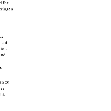
d ihr
tringen
hr
icht
tat.
und
e.
en zu
ass
ht.