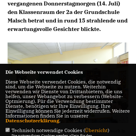
vergangenen Donnerstagmorgen (14. Juli)
den Klassenraum der 2a der Grundschule
Malsch betrat und in rund 15 strahlende und
erwartungsvolle Gesichter blickte.
Die Webseite verwendet Cookies
Diese Webseite verwendet Cookies, die notwendig
sind, um die Webseite zu nutzen. Weiterhin
verwenden wir Dienste von Drittanbietern, die uns
helfen, unser Webangebot zu verbessern (Website-
Optmierung). Für die Verwendung bestimmter
Dienste, benötigen wir Ihre Einwilligung. Ihre
Einwilligung können Sie jederzeit widerrufen. Weitere
Informationen finden Sie in unserer
Datenschutzerklärung
.
Technisch notwendige Cookies (
Übersicht
)
Landtagsabgeordnete Christiane Staab (CDU) zu Besuch in
Die notwendigen Cookies werden allein für den