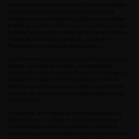
Kreis Deutschland darstellen sollte. Als Staab über Baden-
Württemberg als Bundesland sprach, konnte sie die
Fragezeichen in den Gesichtern der Kinder sehen. Daher
verglich sie dann Deutschland mit einer großen Torte, die
insgesamt aus 16 unterschiedlich großen Tortenstücken –
also den Bundesländern – bestünde: „Und Baden-
Württemberg ist eines dieser Tortenstücke.“
Ein wichtiges Anliegen hatte auch eine Schülerin, die sich
meldete, aber nicht wie erwartet, eine Frage stellte,
sondern Staab einfach mal mitteilen wollte: „Ich habe am
Sonntag Geburtstag.“ Im Voraus gratulieren wollte die
Abgeordnete nicht, weil „das ja Unglück bringt“, aber sie
wünschte der Schülerin einen „wunderschönen Tag und
eine tolle Feier“.
Im Anschluss las die vierfache Familienmutter aus dem
Kinderbuch vor, in welchem auch der Clown Karlemann
vorkommt, der im Zirkus Tampini auftritt, oftmals mit
seiner Trompete hinfällt und ein Kaninchen hat, das gerne