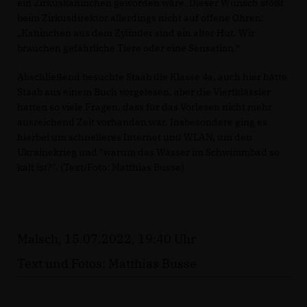
ein Zirkuskaninchen geworden wäre. Dieser Wunsch stößt
beim Zirkusdirektor allerdings nicht auf offene Ohren:
Kaninchen aus dem Zylinder sind ein alter Hut. Wir
brauchen gefährliche Tiere oder eine Sensation.“
Abschließend besuchte Staab die Klasse 4a, auch hier hätte
Staab aus einem Buch vorgelesen, aber die Viertklässler
hatten so viele Fragen, dass für das Vorlesen nicht mehr
ausreichend Zeit vorhanden war. Insbesondere ging es
hierbei um schnelleres Internet und WLAN, um den
Ukrainekrieg und "warum das Wasser im Schwimmbad so
kalt ist?". (Text/Foto: Matthias Busse)
Malsch, 15.07.2022, 19:40 Uhr
Text und Fotos: Matthias Busse