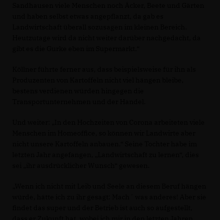
Sandhausen viele Menschen noch Äcker, Beete und Gärten
und haben selbst etwas angepflanzt, da gab es
Landwirtschaft überall sozusagen im kleinen Bereich.
Heutzutage wird da nicht weiter darüber nachgedacht, da
gibt es die Gurke eben im Supermarkt.“
Köllner führte ferner aus, dass beispielsweise für ihn als
Produzenten von Kartoffeln nicht viel hängen bleibe,
bestens verdienen würden hingegen die
Transportunternehmen und der Handel.
Und weiter: „In den Hochzeiten von Corona arbeiteten viele
Menschen im Homeoffice, so können wir Landwirte aber
nicht unsere Kartoffeln anbauen.“ Seine Tochter habe im
letzten Jahr angefangen, „Landwirtschaft zu lernen“, dies
sei „ihr ausdrücklicher Wunsch“ gewesen.
Wenn ich nicht mit Leib und Seele an diesem Beruf hängen
würde, hätte ich zu ihr gesagt: Mach´ was anderes! Aber sie
findet das super und der Betrieb ist auch so aufgestellt,
dass er Zukunft hat, wobei ich mir in den letzten Jahren