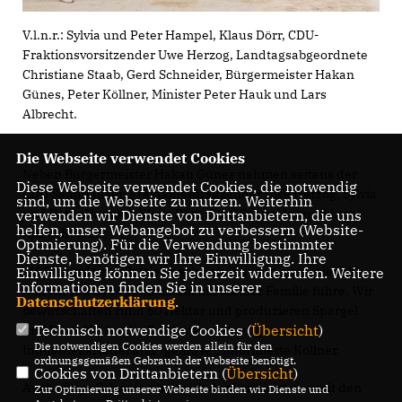
V.l.n.r.: Sylvia und Peter Hampel, Klaus Dörr, CDU-
Fraktionsvorsitzender Uwe Herzog, Landtagsabgeordnete
Christiane Staab, Gerd Schneider, Bürgermeister Hakan
Günes, Peter Köllner, Minister Peter Hauk und Lars
Albrecht.
Die Webseite verwendet Cookies
Neben Bürgermeister Hakan Günes nahmen seitens der
Diese Webseite verwendet Cookies, die notwendig
CDU Sandhausen Fraktionsvorsitzender Uwe Herzog, Sylvia
sind, um die Webseite zu nutzen. Weiterhin
und Peter Hampel, Klaus Dörr, Gerd Schneider und Lars
verwenden wir Dienste von Drittanbietern, die uns
helfen, unser Webangebot zu verbessern (Website-
Albrecht teil.
Optmierung). Für die Verwendung bestimmter
Dienste, benötigen wir Ihre Einwilligung. Ihre
1964 wurde der Betrieb nach Sandhausen ausgesiedelt,
Einwilligung können Sie jederzeit widerrufen. Weitere
Informationen finden Sie in unserer
den ich seit 2004 gemeinsam mit meiner Familie führe. Wir
Datenschutzerklärung
.
bewirtschaften rund 60 Hektar und produzieren Spargel
Technisch notwendige Cookies (
Übersicht
)
und Kartoffel für die Direktvermarktung sowie
Die notwendigen Cookies werden allein für den
Industriekartoffel und -gemüse“, informierte Köllner.
ordnungsgemäßen Gebrauch der Webseite benötigt.
Cookies von Drittanbietern (
Übersicht
)
Auch einige Schweine hält sich der Landwirt, der mit den
Zur Optimierung unserer Webseite binden wir Dienste und