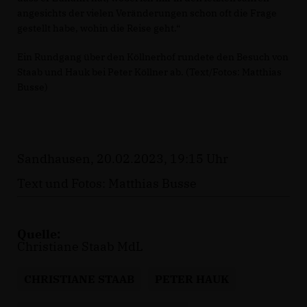
angesichts der vielen Veränderungen schon oft die Frage
gestellt habe, wohin die Reise geht.“
Ein Rundgang über den Köllnerhof rundete den Besuch von
Staab und Hauk bei Peter Köllner ab. (Text/Fotos: Matthias
Busse)
Sandhausen, 20.02.2023, 19:15 Uhr
Text und Fotos: Matthias Busse
Quelle:
Christiane Staab MdL
CHRISTIANE STAAB
PETER HAUK