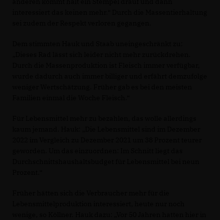
anderen kommt halt ein Stempel drauf und dann
interessiert das keinen mehr.“ Durch die Massentierhaltung
sei zudem der Respekt verloren gegangen.
Dem stimmten Hauk und Staab uneingeschränkt zu:
Dieses Rad lässt sich leider nicht mehr zurückdrehen.
Durch die Massenproduktion ist Fleisch immer verfügbar,
wurde dadurch auch immer billiger und erfährt demzufolge
weniger Wertschätzung. Früher gab es bei den meisten
Familien einmal die Woche Fleisch.“
Für Lebensmittel mehr zu bezahlen, das wolle allerdings
kaum jemand. Hauk: „Die Lebensmittel sind im Dezember
2022 im Vergleich zu Dezember 2021 um 38 Prozent teurer
geworden. Um das einzuordnen: Im Schnitt liegt das
Durchschnittshaushaltsbudget für Lebensmittel bei neun
Prozent.“
Früher hätten sich die Verbraucher mehr für die
Lebensmittelproduktion interessiert, heute nur noch
wenige, so Köllner. Hauk dazu: „Vor 50 Jahren hatten hier in