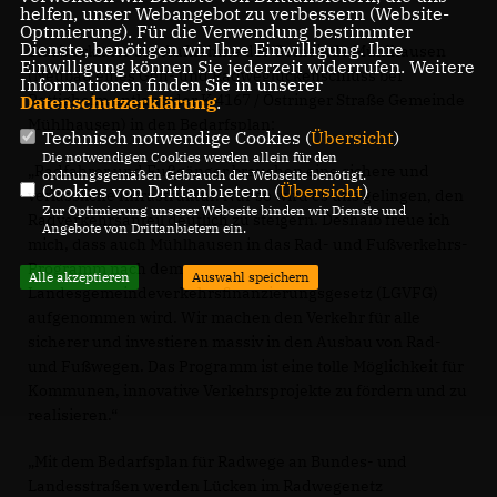
helfen, unser Webangebot zu verbessern (Website-
Optmierung). Für die Verwendung bestimmter
Dienste, benötigen wir Ihre Einwilligung. Ihre
Staab erklärte zur Aufnahme der Gemeinde Mühlhausen
Einwilligung können Sie jederzeit widerrufen. Weitere
(Neubau eines Geh- und Radweglückenschluss bei
Informationen finden Sie in unserer
Rettigheim entlang der K 4167 / Östringer Straße Gemeinde
Datenschutzerklärung
.
Mühlhausen) in den Bedarfsplan:
Technisch notwendige Cookies (
Übersicht
)
Die notwendigen Cookies werden allein für den
Radfahrer und Fußgänger brauchen eine sichere und
ordnungsgemäßen Gebrauch der Webseite benötigt.
Cookies von Drittanbietern (
Übersicht
)
verlässliche Infrastruktur. Nur so wird es uns gelingen, den
Zur Optimierung unserer Webseite binden wir Dienste und
Radverkehrsanteil deutlich zu steigern. Deshalb freue ich
Angebote von Drittanbietern ein.
mich, dass auch Mühlhausen in das Rad- und Fußverkehrs-
Programm nach dem
Alle akzeptieren
Auswahl speichern
Landesgemeindeverkehrsfinanzierungsgesetz (LGVFG)
aufgenommen wird. Wir machen den Verkehr für alle
sicherer und investieren massiv in den Ausbau von Rad-
und Fußwegen. Das Programm ist eine tolle Möglichkeit für
Kommunen, innovative Verkehrsprojekte zu fördern und zu
realisieren.“
Mit dem Bedarfsplan für Radwege an Bundes- und
Landesstraßen werden Lücken im Radwegenetz