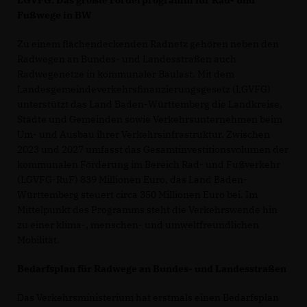
LGVFG: Das größte Förderprogramm für Rad- und
Fußwege in BW
Zu einem flächendeckenden Radnetz gehören neben den
Radwegen an Bundes- und Landesstraßen auch
Radwegenetze in kommunaler Baulast. Mit dem
Landesgemeindeverkehrsfinanzierungsgesetz (LGVFG)
unterstützt das Land Baden-Württemberg die Landkreise,
Städte und Gemeinden sowie Verkehrsunternehmen beim
Um- und Ausbau ihrer Verkehrsinfrastruktur. Zwischen
2023 und 2027 umfasst das Gesamtinvestitionsvolumen der
kommunalen Förderung im Bereich Rad- und Fußverkehr
(LGVFG-RuF) 839 Millionen Euro, das Land Baden-
Württemberg steuert circa 350 Millionen Euro bei. Im
Mittelpunkt des Programms steht die Verkehrswende hin
zu einer klima-, menschen- und umweltfreundlichen
Mobilität.
Bedarfsplan für Radwege an Bundes- und Landesstraßen
Das Verkehrsministerium hat erstmals einen Bedarfsplan