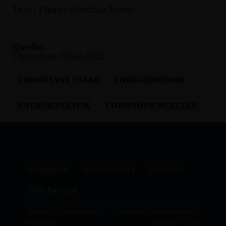
Text / Plakat: Matthias Busse
Quelle:
Christiane Staab MdL
CHRISTIANE STAAB
ENERGIEWENDE
ENERGIEPOLITIK
CHRISTOPH MUELLER
IMPRESSUM
DATENSCHUTZ
KONTAKT
CDU Baiertal
@2026 CDU Ortsverband
Realisation: Sharkness Media
Wiesloch
GmbH & Co. KG