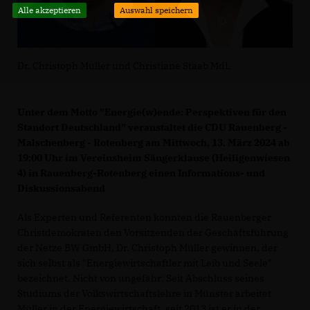
Alle akzeptieren
Auswahl speichern
Dr. Christoph Müller und Christiane Staab MdL
Unter dem Motto "Energie(w)ende: Perspektiven für den
Standort Deutschland" veranstaltet die CDU Rauenberg -
Malschenberg - Rotenberg am Mittwoch, 13. März 2024 ab
19:00 Uhr im Vereinsheim Sängerklause (Heiligenwiesen
4) in Rauenberg-Rotenberg einen Informations- und
Diskussionsabend
Als Experten und Referenten konnten die Rauenberger
Christdemokraten den Vorsitzenden der Geschäftsführung
der Netze BW GmbH, Dr. Christoph Müller gewinnen, der
sich selbst als "Energiewirtschaftler mit Leib und Seele"
bezeichnet. Nicht von ungefähr: Seit Abschluss seines
Studiums der Volkswirtschaftslehre in Münster arbeitet
Müller in der Energiewirtschaft, seit 2013 ist er in der