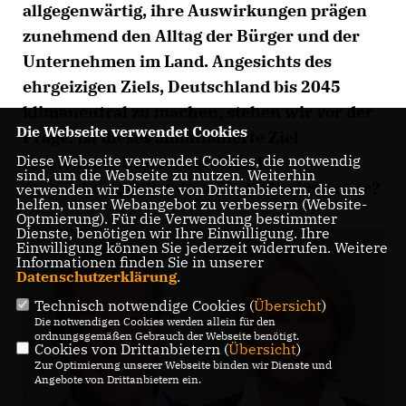
allgegenwärtig, ihre Auswirkungen prägen
zunehmend den Alltag der Bürger und der
Unternehmen im Land. Angesichts des
ehrgeizigen Ziels, Deutschland bis 2045
klimaneutral zu machen, stehen wir vor der
Die Webseite verwendet Cookies
Frage: Ist dieses ambitionierte Ziel
Diese Webseite verwendet Cookies, die notwendig
erreichbar? Und ferner: Welche
sind, um die Webseite zu nutzen. Weiterhin
Auswirkungen hat dies für die Verbraucher?
verwenden wir Dienste von Drittanbietern, die uns
helfen, unser Webangebot zu verbessern (Website-
Optmierung). Für die Verwendung bestimmter
Dienste, benötigen wir Ihre Einwilligung. Ihre
Einwilligung können Sie jederzeit widerrufen. Weitere
Informationen finden Sie in unserer
Datenschutzerklärung
.
Technisch notwendige Cookies (
Übersicht
)
Die notwendigen Cookies werden allein für den
ordnungsgemäßen Gebrauch der Webseite benötigt.
Cookies von Drittanbietern (
Übersicht
)
Zur Optimierung unserer Webseite binden wir Dienste und
Angebote von Drittanbietern ein.