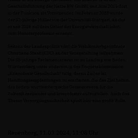
Geschäftsführung der Netze BW GmbH, seit Juni 2015 dort
in der Funktion als Vorsitzender. Im Februar 2023 wurde
der 52-jährige Müller von der Universität Stuttgart, an der
er seit 2016 auf dem Gebiet der Energiewirtschaft lehrt,
zum Honorarprofessor ernannt.
Seitens der Landespolitik wird die Wahlkreisabgeordnete
Christiane Staab (CDU) an der Veranstaltung teilnehmen.
Die 55-jährige Parlamentarierin ist im Landtag von Baden-
Württemberg unter anderem in der Enquetekommission
Krisenfeste Gesellschaft“ tätig, deren Ziel es ist,
Handlungsempfehlungen zu erarbeiten, die das Ziel haben,
das baden-württembergische Gemeinwesen für die
Zukunft resilienter und krisenfester aufzustellen. Auch das
Thema Versorgungssicherheit spielt hier eine große Rolle.
Rauenberg, 11.03.2024, 11:08 Uhr