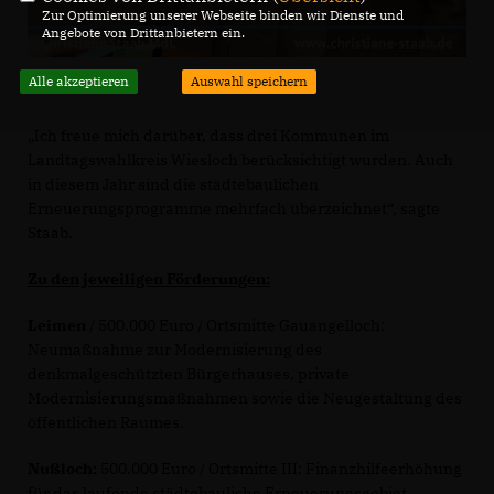
Zur Optimierung unserer Webseite binden wir Dienste und
Angebote von Drittanbietern ein.
Alle akzeptieren
Auswahl speichern
Ich freue mich darüber, dass drei Kommunen im
Landtagswahlkreis Wiesloch berücksichtigt wurden. Auch
in diesem Jahr sind die städtebaulichen
Erneuerungsprogramme mehrfach überzeichnet“, sagte
Staab.
Zu den jeweiligen Förderungen:
Leimen
/ 500.000 Euro / Ortsmitte Gauangelloch:
Neumaßnahme zur Modernisierung des
denkmalgeschützten Bürgerhauses, private
Modernisierungsmaßnahmen sowie die Neugestaltung des
öffentlichen Raumes.
Nußloch:
500.000 Euro / Ortsmitte III: Finanzhilfeerhöhung
für das laufende städtebauliche Erneuerungsgebiet.