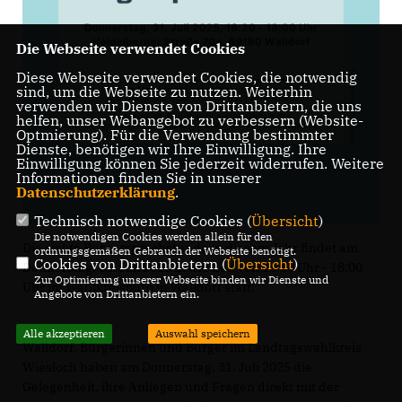
Die Webseite verwendet Cookies
Diese Webseite verwendet Cookies, die notwendig
sind, um die Webseite zu nutzen. Weiterhin
verwenden wir Dienste von Drittanbietern, die uns
helfen, unser Webangebot zu verbessern (Website-
Optmierung). Für die Verwendung bestimmter
Dienste, benötigen wir Ihre Einwilligung. Ihre
Einwilligung können Sie jederzeit widerrufen. Weitere
Informationen finden Sie in unserer
Datenschutzerklärung
.
Technisch notwendige Cookies (
Übersicht
)
Die notwendigen Cookies werden allein für den
Die siebte Bürgersprechstunde in diesem Jahr findet am
ordnungsgemäßen Gebrauch der Webseite benötigt.
Cookies von Drittanbietern (
Übersicht
)
Donnerstag, 31. Juli 2025 in der Zeit von 16:30 Uhr - 18:00
Zur Optimierung unserer Webseite binden wir Dienste und
Uhr im Wahlkreisbüro in Walldorf statt.
Angebote von Drittanbietern ein.
Alle akzeptieren
Auswahl speichern
Walldorf. Bürgerinnen und Bürger im Landtagswahlkreis
Wiesloch haben am Donnerstag, 31. Juli 2025 die
Gelegenheit, ihre Anliegen und Fragen direkt mit der