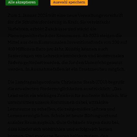
Alle akzeptieren
Auswahl speichern
Zum 1. Januar 2025 tritt eine neue Verwaltungsvorschrift
für die Schulbauförderung in Kraft. Sie vereinfacht
Verfahren, erhöht Zuschüsse und stärkt die
Planungssicherheit der Kommunen. Ab 2025 steigen die
Mittel aus dem Kommunalen Investitionsfonds von 200 auf
450 Millionen Euro pro Jahr. Künftig können auch
Sanierungen von Lehrschwimmbecken und kommunalen
Bädern gefördert werden, die für den Unterricht genutzt
werden. In Ausnahmefällen ist ein Ersatzneubau möglich.
Die Landtagsabgeordnete Christiane Staab (CDU) begrüßt
die erweiterten Fördermöglichkeiten ausdrücklich: „Das
Land setzt ein wichtiges Zeichen für moderne Schulen. Wir
unterstützen unsere Kommunen dabei, attraktive
Lernräume zu schaffen, die zeitgemäßes Lehren und
Lernen ermöglichen. Schule ist heute Bildungsort und
sozialer Raum zugleich. Gute Gebäude tragen dazu bei,
dass Kinder sich wohlfühlen und erfolgreich lernen
können. Und moderne Bauten helfen zudem, den