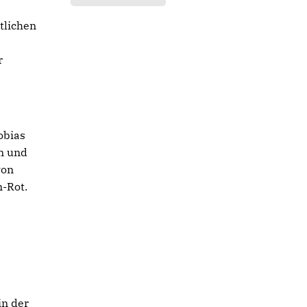
tlichen
r
obias
on und
von
-Rot.
in der