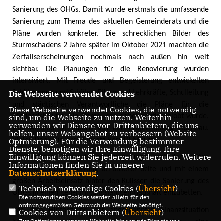
Sanierung des OHGs. Damit wurde erstmals die umfassende
Sanierung zum Thema des aktuellen Gemeinderats und die
Pläne wurden konkreter. Die schrecklichen Bilder des
Sturmschadens 2 Jahre später im Oktober 2021 machten die
Zerfallserscheinungen nochmals nach außen hin weit
sichtbar. Die Planungen für die Renovierung wurden
intensiviert. Mit Freude und Begeisterung entwickelten
Die Webseite verwendet Cookies
Schülerinnen und Schüler, Eltern und Lehrkräfte, Schulleitung
und städtischen Verantwortliche die Pläne für die
Diese Webseite verwendet Cookies, die notwendig
sind, um die Webseite zu nutzen. Weiterhin
Modernisierung. Ein Name, der dabei häufig gelobt wurde,
verwenden wir Dienste von Drittanbietern, die uns
war Antonio Di Mauro aus der Projektleitung Hochbau.
helfen, unser Webangebot zu verbessern (Website-
Optmierung). Für die Verwendung bestimmter
Vielen Dank für ihren Einsatz Herr Di Mauro.
Dienste, benötigen wir Ihre Einwilligung. Ihre
Einwilligung können Sie jederzeit widerrufen. Weitere
Zur heutigen Sitzung ist es nun gelungen, mit der breiten
Informationen finden Sie in unserer
öffentlichen Unterstützung an unserer Seite und mit einem
Datenschutzerklärung
.
großen Arbeitseinsatz hinter den Kulissen die Sanierung des
Technisch notwendige Cookies (
Übersicht
)
OHGs in einen genehmigungsfähigen Haushalt einzubetten.
Die notwendigen Cookies werden allein für den
ordnungsgemäßen Gebrauch der Webseite benötigt.
Vor dem Hintergrund der angespannten Finanzsituation
Cookies von Drittanbietern (
Übersicht
)
Zur Optimierung unserer Webseite binden wir Dienste und