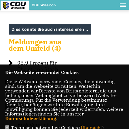
CDU Wiesloch
Dies könnte Sie auch interessieren...
Meldungen aus
dem Umfeld (4)
96,9 Prozent für
Christiane Staab
Die Webseite verwendet Cookies
Diese Webseite verwendet Cookies, die notwendig
Das Land der
sind, um die Webseite zu nutzen. Weiterhin
unbegrenzten
verwenden wir Dienste von Drittanbietern, die uns
helfen, unser Webangebot zu verbessern (Website-
Möglichkeiten“
Optmierung). Für die Verwendung bestimmter
Dienste, benötigen wir Ihre Einwilligung. Ihre
Einwilligung können Sie jederzeit widerrufen. Weitere
Herausragendes
Informationen finden Sie in unserer
ehrenamtliches
Datenschutzerklärung
.
Engagement
Technisch notwendige Cookies (
Übersicht
)