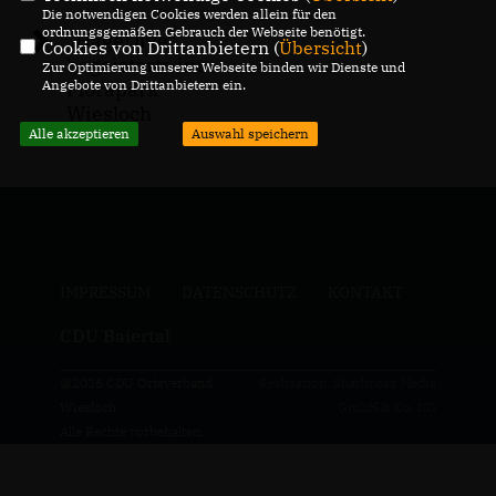
Die notwendigen Cookies werden allein für den
ordnungsgemäßen Gebrauch der Webseite benötigt.
Hagel live“
Cookies von Drittanbietern (
Übersicht
)
begeisterte im
Zur Optimierung unserer Webseite binden wir Dienste und
Angebote von Drittanbietern ein.
Florapark
Wiesloch
Alle akzeptieren
Auswahl speichern
IMPRESSUM
DATENSCHUTZ
KONTAKT
CDU Baiertal
@2026 CDU Ortsverband
Realisation: Sharkness Media
Wiesloch
GmbH & Co. KG
Alle Rechte vorbehalten.