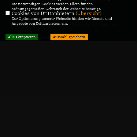
Die notwendigen Cookies werden allein für den
ordnungsgemäßen Gebrauch der Webseite benötigt.
CDU Baiertal
Cookies von Drittanbietern (
Übersicht
)
Zur Optimierung unserer Webseite binden wir Dienste und
Angebote von Drittanbietern ein.
@2026 CDU Ortsverband
Realisation: Sharkness Media
Wiesloch
GmbH & Co. KG
Alle akzeptieren
Auswahl speichern
Alle Rechte vorbehalten.