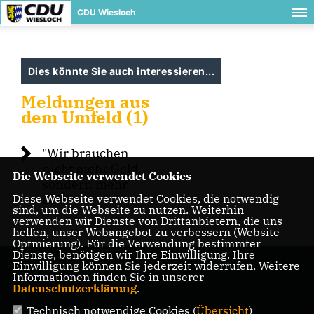
CDU Wiesloch
Dies könnte Sie auch interessieren...
Meldungen aus
dem Umfeld (1)
"Wir brauchen
nicht mehr Geld,
Die Webseite verwendet Cookies
sondern mehr
Diese Webseite verwendet Cookies, die notwendig
Zeit"
sind, um die Webseite zu nutzen. Weiterhin
verwenden wir Dienste von Drittanbietern, die uns
helfen, unser Webangebot zu verbessern (Website-
Optmierung). Für die Verwendung bestimmter
Dienste, benötigen wir Ihre Einwilligung. Ihre
Einwilligung können Sie jederzeit widerrufen. Weitere
Informationen finden Sie in unserer
Datenschutzerklärung
.
Technisch notwendige Cookies (
Übersicht
)
IMPRESSUM
DATENSCHUTZ
KONTAKT