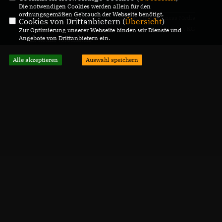
Die notwendigen Cookies werden allein für den
ordnungsgemäßen Gebrauch der Webseite benötigt.
@2026 CDU Ortsverband
Realisation: Sharkness Media
Cookies von Drittanbietern (
Übersicht
)
Wiesloch
GmbH & Co. KG
Zur Optimierung unserer Webseite binden wir Dienste und
Angebote von Drittanbietern ein.
Alle Rechte vorbehalten.
Alle akzeptieren
Auswahl speichern