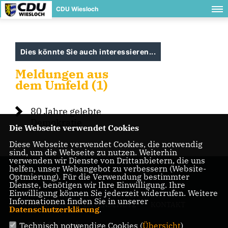
CDU Wiesloch
Dies könnte Sie auch interessieren...
Meldungen aus
dem Umfeld (1)
80 Jahre gelebte
Demokratie
Die Webseite verwendet Cookies
Diese Webseite verwendet Cookies, die notwendig
sind, um die Webseite zu nutzen. Weiterhin
verwenden wir Dienste von Drittanbietern, die uns
helfen, unser Webangebot zu verbessern (Website-
Optmierung). Für die Verwendung bestimmter
Dienste, benötigen wir Ihre Einwilligung. Ihre
Einwilligung können Sie jederzeit widerrufen. Weitere
Informationen finden Sie in unserer
IMPRESSUM
DATENSCHUTZ
KONTAKT
Datenschutzerklärung
.
CDU Baiertal
Technisch notwendige Cookies (
Übersicht
)