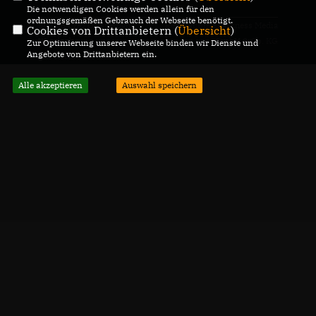
Die notwendigen Cookies werden allein für den
ordnungsgemäßen Gebrauch der Webseite benötigt.
@2026 CDU Ortsverband
Realisation: Sharkness Media
Cookies von Drittanbietern (
Übersicht
)
Wiesloch
GmbH & Co. KG
Zur Optimierung unserer Webseite binden wir Dienste und
Angebote von Drittanbietern ein.
Alle Rechte vorbehalten.
Alle akzeptieren
Auswahl speichern