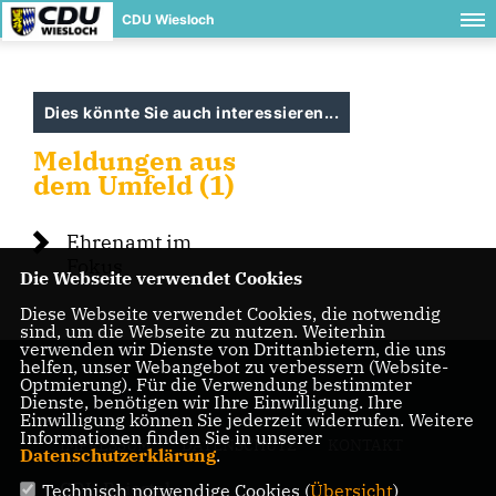
CDU Wiesloch
Dies könnte Sie auch interessieren...
Meldungen aus
dem Umfeld (1)
Ehrenamt im
Fokus
Die Webseite verwendet Cookies
Diese Webseite verwendet Cookies, die notwendig
sind, um die Webseite zu nutzen. Weiterhin
verwenden wir Dienste von Drittanbietern, die uns
helfen, unser Webangebot zu verbessern (Website-
Optmierung). Für die Verwendung bestimmter
Dienste, benötigen wir Ihre Einwilligung. Ihre
Einwilligung können Sie jederzeit widerrufen. Weitere
Informationen finden Sie in unserer
IMPRESSUM
DATENSCHUTZ
KONTAKT
Datenschutzerklärung
.
CDU Baiertal
Technisch notwendige Cookies (
Übersicht
)