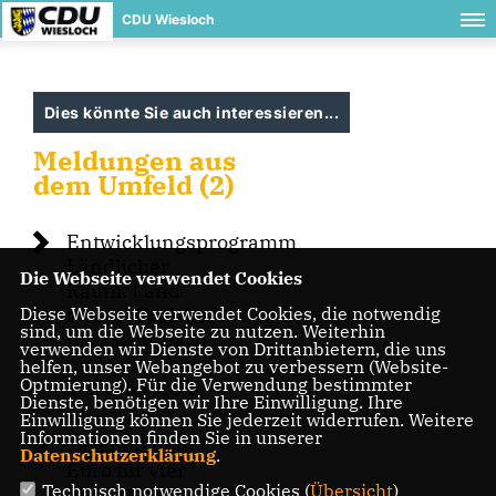
CDU Wiesloch
Dies könnte Sie auch interessieren...
Meldungen aus
dem Umfeld (2)
Entwicklungsprogramm
Ländlicher
Die Webseite verwendet Cookies
Raum: Land
Diese Webseite verwendet Cookies, die notwendig
fördert Projekte
sind, um die Webseite zu nutzen. Weiterhin
in Ochsenbach
verwenden wir Dienste von Drittanbietern, die uns
und
helfen, unser Webangebot zu verbessern (Website-
Optmierung). Für die Verwendung bestimmter
Schatthausen
Dienste, benötigen wir Ihre Einwilligung. Ihre
Einwilligung können Sie jederzeit widerrufen. Weitere
Informationen finden Sie in unserer
Fast 500.000
Datenschutzerklärung
.
Euro für vier
Technisch notwendige Cookies (
Übersicht
)
Projekte im