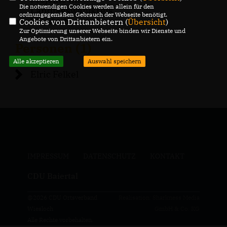
Die notwendigen Cookies werden allein für den
Landtagswahlkreis
ordnungsgemäßen Gebrauch der Webseite benötigt.
Wiesloch
Cookies von Drittanbietern (
Übersicht
)
Zur Optimierung unserer Webseite binden wir Dienste und
Angebote von Drittanbietern ein.
Personen (1)
Alle akzeptieren
Auswahl speichern
Elric Felkel
IMPRESSUM
DATENSCHUTZ
KONTAKT
CDU Baiertal
@2026 CDU Ortsverband
Realisation: Sharkness Media
Wiesloch
GmbH & Co. KG
Alle Rechte vorbehalten.