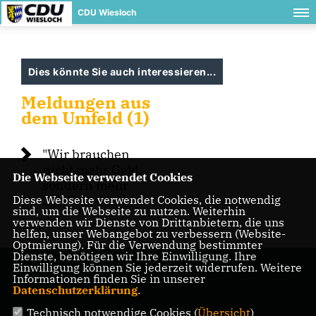
CDU Wiesloch
Dies könnte Sie auch interessieren...
Meldungen aus
dem Umfeld (1)
"Wir brauchen
nicht mehr Geld,
Die Webseite verwendet Cookies
sondern mehr
Diese Webseite verwendet Cookies, die notwendig
Zeit"
sind, um die Webseite zu nutzen. Weiterhin
verwenden wir Dienste von Drittanbietern, die uns
helfen, unser Webangebot zu verbessern (Website-
Optmierung). Für die Verwendung bestimmter
Dienste, benötigen wir Ihre Einwilligung. Ihre
Einwilligung können Sie jederzeit widerrufen. Weitere
Informationen finden Sie in unserer
Datenschutzerklärung
.
Technisch notwendige Cookies (
Übersicht
)
IMPRESSUM
DATENSCHUTZ
KONTAKT