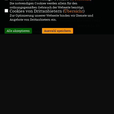
Die notwendigen Cookies werden allein für den
ordnungsgemäßen Gebrauch der Webseite benötigt.
CDU Baiertal
Cookies von Drittanbietern (
Übersicht
)
Zur Optimierung unserer Webseite binden wir Dienste und
Angebote von Drittanbietern ein.
@2026 CDU Ortsverband
Realisation: Sharkness Media
Wiesloch
GmbH & Co. KG
Alle akzeptieren
Auswahl speichern
Alle Rechte vorbehalten.