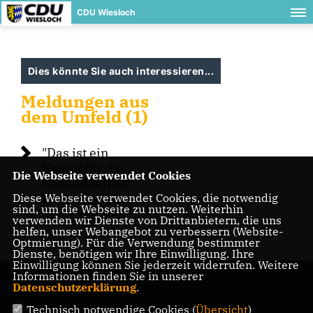
CDU Wiesloch
Dies könnte Sie auch interessieren...
Meldungen aus
dem Umfeld (1)
"Das ist ein
Kampf für die
Die Webseite verwendet Cookies
Gesundheit der
Diese Webseite verwendet Cookies, die notwendig
Patientinnen
sind, um die Webseite zu nutzen. Weiterhin
und Patienten“
verwenden wir Dienste von Drittanbietern, die uns
helfen, unser Webangebot zu verbessern (Website-
Optmierung). Für die Verwendung bestimmter
Dienste, benötigen wir Ihre Einwilligung. Ihre
Einwilligung können Sie jederzeit widerrufen. Weitere
Informationen finden Sie in unserer
Datenschutzerklärung
.
Technisch notwendige Cookies (
Übersicht
)