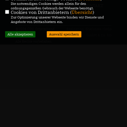
Die notwendigen Cookies werden allein für den
IMPRESSUM
DATENSCHUTZ
KONTAKT
ordnungsgemäßen Gebrauch der Webseite benötigt.
Cookies von Drittanbietern (
Übersicht
)
CDU Baiertal
Zur Optimierung unserer Webseite binden wir Dienste und
Angebote von Drittanbietern ein.
@2026 CDU Ortsverband
Realisation: Sharkness Media
Alle akzeptieren
Auswahl speichern
Wiesloch
GmbH & Co. KG
Alle Rechte vorbehalten.