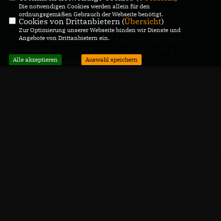
Die notwendigen Cookies werden allein für den
ordnungsgemäßen Gebrauch der Webseite benötigt.
CDU Baiertal
Cookies von Drittanbietern (
Übersicht
)
Zur Optimierung unserer Webseite binden wir Dienste und
Angebote von Drittanbietern ein.
@2026 CDU Ortsverband
Realisation: Sharkness Media
Wiesloch
GmbH & Co. KG
Alle akzeptieren
Auswahl speichern
Alle Rechte vorbehalten.