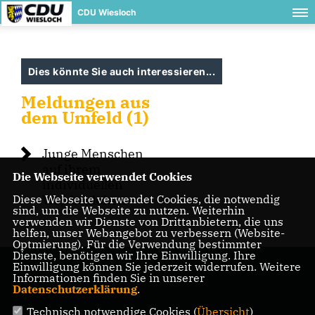
CDU Wiesloch
Dies könnte Sie auch interessieren...
Meldungen aus
dem Umfeld (1)
Junge Menschen
auf ihrem
Die Webseite verwendet Cookies
individuellen
Diese Webseite verwendet Cookies, die notwendig
Weg begleiten
sind, um die Webseite zu nutzen. Weiterhin
verwenden wir Dienste von Drittanbietern, die uns
helfen, unser Webangebot zu verbessern (Website-
Optmierung). Für die Verwendung bestimmter
Dienste, benötigen wir Ihre Einwilligung. Ihre
Einwilligung können Sie jederzeit widerrufen. Weitere
Informationen finden Sie in unserer
Datenschutzerklärung
.
Technisch notwendige Cookies (
Übersicht
)
IMPRESSUM
DATENSCHUTZ
KONTAKT