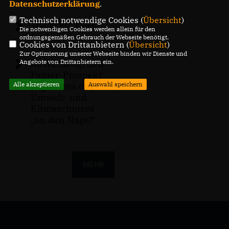
Datenschutzerklärung
.
Technisch notwendige Cookies (
Übersicht
)
104.000.- Euro
Die notwendigen Cookies werden allein für den
für Nußloch
ordnungsgemäßen Gebrauch der Webseite benötigt.
Cookies von Drittanbietern (
Übersicht
)
Zur Optimierung unserer Webseite binden wir Dienste und
REWE hängt den
Angebote von Drittanbietern ein.
Papier-Prospekt
zugunsten des
Alle akzeptieren
Auswahl speichern
Umwelt- und
Klimaschutzes
an den Nagel“
MEHR