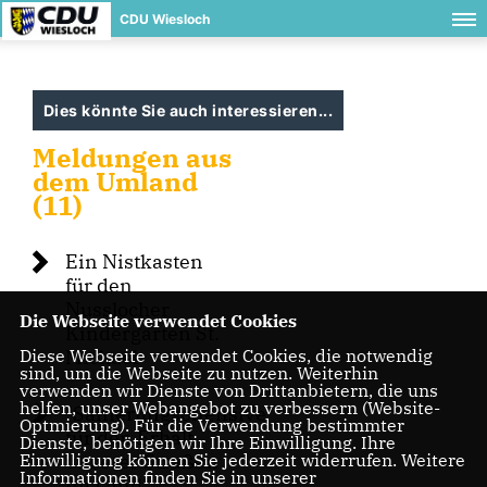
CDU Wiesloch
Dies könnte Sie auch interessieren...
Meldungen aus
dem Umland
(11)
Ein Nistkasten
für den
Nusslocher
Die Webseite verwendet Cookies
Kindergarten St.
Michael
Diese Webseite verwendet Cookies, die notwendig
sind, um die Webseite zu nutzen. Weiterhin
verwenden wir Dienste von Drittanbietern, die uns
helfen, unser Webangebot zu verbessern (Website-
"Sanierungsoffensive
Optmierung). Für die Verwendung bestimmter
für den Erhalt
Dienste, benötigen wir Ihre Einwilligung. Ihre
unserer Straßen
Einwilligung können Sie jederzeit widerrufen. Weitere
Informationen finden Sie in unserer
im Land"