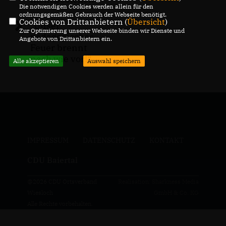
Die notwendigen Cookies werden allein für den
ordnungsgemäßen Gebrauch der Webseite benötigt.
Cookies von Drittanbietern (
Übersicht
)
Unser
Zur Optimierung unserer Webseite binden wir Dienste und
pädagogisches
Angebote von Drittanbietern ein.
Feuer brennt
nach wie vor!“
Alle akzeptieren
Auswahl speichern
IMPRESSUM
DATENSCHUTZ
KONTAKT
CDU Baiertal
@2026 CDU Ortsverband
Realisation: Sharkness Media
Wiesloch
GmbH & Co. KG
Alle Rechte vorbehalten.