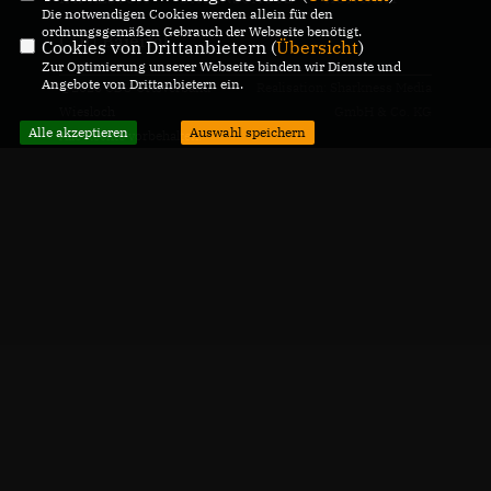
Die notwendigen Cookies werden allein für den
ordnungsgemäßen Gebrauch der Webseite benötigt.
CDU Baiertal
Cookies von Drittanbietern (
Übersicht
)
Zur Optimierung unserer Webseite binden wir Dienste und
Angebote von Drittanbietern ein.
@2026 CDU Ortsverband
Realisation: Sharkness Media
Wiesloch
GmbH & Co. KG
Alle akzeptieren
Auswahl speichern
Alle Rechte vorbehalten.