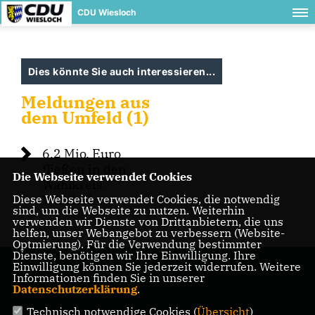
CDU Wiesloch
Dies könnte Sie auch interessieren...
Meldungen aus
dem Umfeld (1)
6,2 Mio. Euro
fließen in den
Die Webseite verwendet Cookies
Wahlkreis
Diese Webseite verwendet Cookies, die notwendig
Wiesloch
sind, um die Webseite zu nutzen. Weiterhin
verwenden wir Dienste von Drittanbietern, die uns
helfen, unser Webangebot zu verbessern (Website-
Optmierung). Für die Verwendung bestimmter
Dienste, benötigen wir Ihre Einwilligung. Ihre
Einwilligung können Sie jederzeit widerrufen. Weitere
Informationen finden Sie in unserer
Datenschutzerklärung
.
Technisch notwendige Cookies (
Übersicht
)
IMPRESSUM
DATENSCHUTZ
KONTAKT