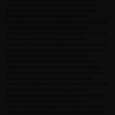
Wir wissen es nicht und maßen uns nicht an, in der
Kristallkugel lesen zu können! Darum war für uns die
Festsetzung im Entwurf des Bebauungsplanes
ausreichend, hier einen „Fahrzeughandel“ vorzusehen, mit
dem klaren Bekenntnis auf klimafreundlicher
Fortbewegung und im Bewusstsein dass dieser die Freiheit
lässt neue innovative Fortbewegungstechniken
abzudecken. Für uns stand zudem im Fokus ein Wieslocher
Unternehmen in Wiesloch zu halten und nicht durch das
immer wieder erneute Einbringen von weiteren
Anforderungen das Vorhaben zu verzögern und in die
Länge zu ziehen. Ein Schelm wer dabei an eine Strategie
denkt. Man sollte meinen dass dies einen breiten Konsens
im Gemeinderat fand. Zum Erstaunen der meisten
Gemeinderatsmitglieder und den anwesenden Zuschauern
stimmen dann aber eine Fraktion gegen diesen
Bebauungsplan. Eine klimafreundliche Fortbewegung ist
anscheinend nicht grün genug? Ein Wieslocher
Unternehmen mit Arbeitsplätzen hier vielleicht doch nicht
richtig am Platz? Oder waren es zu viel Freiheitsgrade für