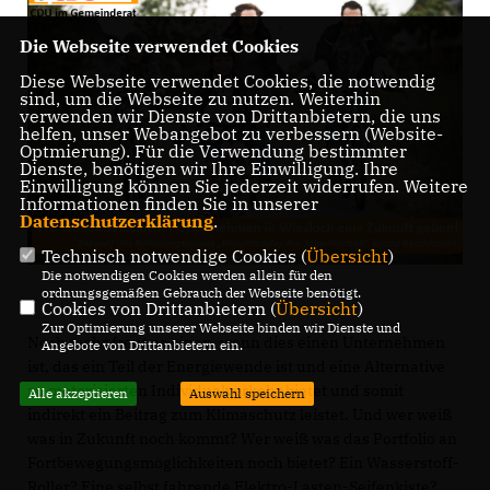
Die Webseite verwendet Cookies
Diese Webseite verwendet Cookies, die notwendig
sind, um die Webseite zu nutzen. Weiterhin
verwenden wir Dienste von Drittanbietern, die uns
helfen, unser Webangebot zu verbessern (Website-
Optmierung). Für die Verwendung bestimmter
Dienste, benötigen wir Ihre Einwilligung. Ihre
Einwilligung können Sie jederzeit widerrufen. Weitere
Informationen finden Sie in unserer
Datenschutzerklärung
.
Technisch notwendige Cookies (
Übersicht
)
Die notwendigen Cookies werden allein für den
ordnungsgemäßen Gebrauch der Webseite benötigt.
Cookies von Drittanbietern (
Übersicht
)
Zur Optimierung unserer Webseite binden wir Dienste und
Noch mehr freut es einen, wenn dies einen Unternehmen
Angebote von Drittanbietern ein.
ist, das ein Teil der Energiewende ist und eine Alternative
zu motorisierten Individualverkehr bietet und somit
Alle akzeptieren
Auswahl speichern
indirekt ein Beitrag zum Klimaschutz leistet. Und wer weiß
was in Zukunft noch kommt? Wer weiß was das Portfolio an
Fortbewegungsmöglichkeiten noch bietet? Ein Wasserstoff-
Roller? Eine selbst fahrende Elektro-Lasten-Seifenkiste?