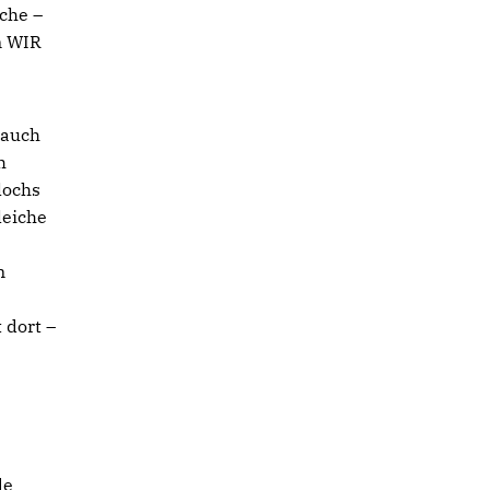
che –
n WIR
 auch
h
lochs
leiche
m
 dort –
de