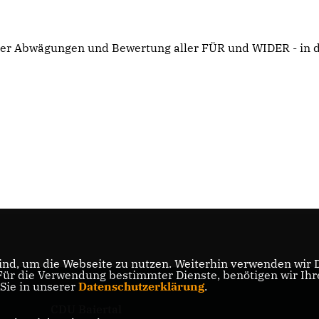
cher Abwägungen und Bewertung aller FÜR und WIDER - in 
nd, um die Webseite zu nutzen. Weiterhin verwenden wir Di
r die Verwendung bestimmter Dienste, benötigen wir Ihre 
 Sie in unserer
Datenschutzerklärung
.
CDU Baiertal