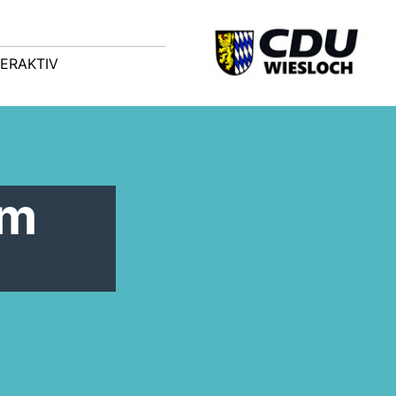
TERAKTIV
im
!