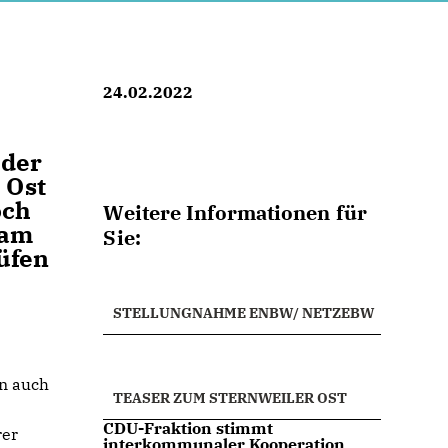
24.02.2022
 der
 Ost
och
Weitere Informationen für
kam
Sie:
üfen
STELLUNGNAHME ENBW/ NETZEBW
n auch
TEASER ZUM STERNWEILER OST
CDU-Fraktion stimmt
rer
interkommunaler Kooperation