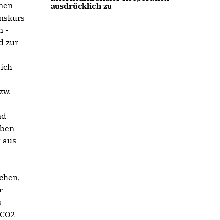
hmen
ausdrücklich zu
umskurs
n -
d zur
sich
zw.
nd
aben
t aus
schen,
r
s
 CO2-