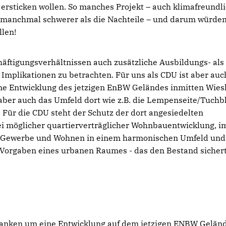
ersticken wollen. So manches Projekt – auch klimafreundli
le manchmal schwerer als die Nachteile – und darum würde
llen!
äftigungsverhältnissen auch zusätzliche Ausbildungs- als
n Implikationen zu betrachten. Für uns als CDU ist aber auc
ane Entwicklung des jetzigen EnBW Geländes inmitten Wies
aber auch das Umfeld dort wie z.B. die Lempenseite/Tuchb
 Für die CDU steht der Schutz der dort angesiedelten
bei möglicher quartierverträglicher Wohnbauentwicklung, i
on Gewerbe und Wohnen in einem harmonischen Umfeld und
 Vorgaben eines urbanen Raumes - das den Bestand sichert
danken um eine Entwicklung auf dem jetzigen ENBW Gelän