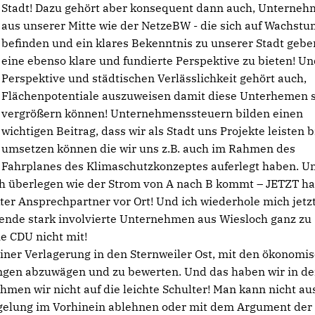
Stadt! Dazu gehört aber konsequent dann auch, Unterne
aus unserer Mitte wie der NetzeBW - die sich auf Wachst
befinden und ein klares Bekenntnis zu unserer Stadt gebe
eine ebenso klare und fundierte Perspektive zu bieten! Un
Perspektive und städtischen Verlässlichkeit gehört auch,
Flächenpotentiale auszuweisen damit diese Unterhemen 
vergrößern können! Unternehmenssteuern bilden einen
wichtigen Beitrag, dass wir als Stadt uns Projekte leisten b
umsetzen können die wir uns z.B. auch im Rahmen des
Fahrplanes des Klimaschutzkonzeptes auferlegt haben. U
h überlegen wie der Strom von A nach B kommt – JETZT h
er Ansprechpartner vor Ort! Und ich wiederhole mich jetz
wende stark involvierte Unternehmen aus Wiesloch ganz zu
e CDU nicht mit!
einer Verlagerung in den Sternweiler Ost, mit den ökonomi
ungen abzuwägen und zu bewerten. Und das haben wir in de
hmen wir nicht auf die leichte Schulter! Man kann nicht au
iegelung im Vorhinein ablehnen oder mit dem Argument der