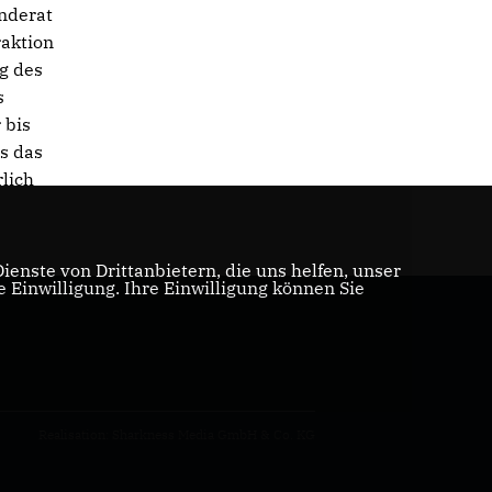
nderat
raktion
g des
s
 bis
ls das
lich
.
enste von Drittanbietern, die uns helfen, unser
Einwilligung. Ihre Einwilligung können Sie
Realisation: Sharkness Media GmbH & Co. KG