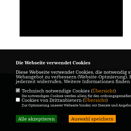
Die Webseite verwendet Cookies
Die CDU Wiesloch wird seiner gedenken und ist i
Diese Webseite verwendet Cookies, die notwendig si
Webangebot zu verbessern (Website-Optmierung). Fü
jederzeit widerrufen. Weitere Informationen finden
Technisch notwendige Cookies (
Übersicht
)
IMPRESSUM
DATENSCHUTZ
Die notwendigen Cookies werden allein für den ordnungsgemäßen 
Cookies von Drittanbietern (
KONTAKT
Übersicht
)
Zur Optimierung unserer Webseite binden wir Dienste und Angebot
@2026 CDU Ortsverband Wiesloch
Alle akzeptieren
Auswahl speichern
Alle Rechte vorbehalten.