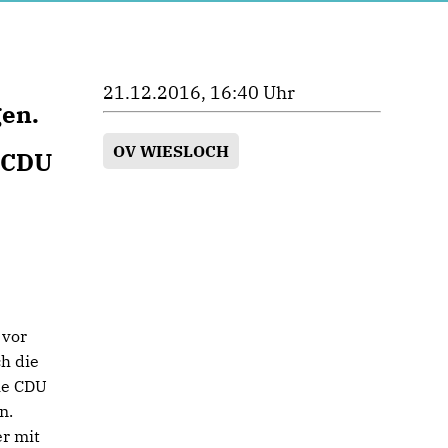
21.12.2016, 16:40 Uhr
gen.
OV WIESLOCH
r CDU
 vor
h die
die CDU
n.
er mit