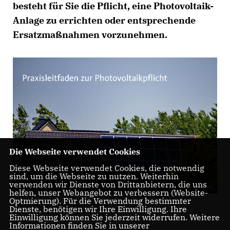
besteht für Sie die Pflicht, eine Photovoltaik-
Anlage zu errichten oder entsprechende
Ersatzmaßnahmen vorzunehmen.
Die Webseite verwendet Cookies
Diese Webseite verwendet Cookies, die notwendig
sind, um die Webseite zu nutzen. Weiterhin
verwenden wir Dienste von Drittanbietern, die uns
helfen, unser Webangebot zu verbessern (Website-
Optmierung). Für die Verwendung bestimmter
Foto: Christiane Lang / CDU
Dienste, benötigen wir Ihre Einwilligung. Ihre
Einwilligung können Sie jederzeit widerrufen. Weitere
Informationen finden Sie in unserer