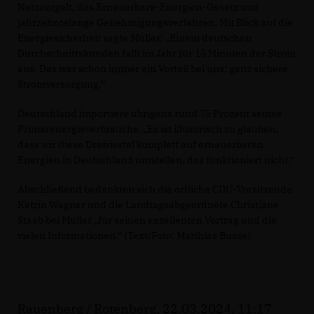
Netzentgelt, das Erneuerbare-Energien-Gesetz und
jahrzehntelange Genehmigungsverfahren. Mit Blick auf die
Energiesicherheit sagte Müller: „Einem deutschen
Durchschnittskunden fällt im Jahr für 15 Minuten der Strom
aus. Das war schon immer ein Vorteil bei uns: ganz sichere
Stromversorgung.“
Deutschland importiere übrigens rund 75 Prozent seines
Primärenergieverbrauchs. „Es ist illusorisch zu glauben,
dass wir diese Dreiviertel komplett auf erneuerbaren
Energien in Deutschland umstellen, das funktioniert nicht.“
Abschließend bedankten sich die örtliche CDU-Vorsitzende
Katrin Wagner und die Landtagsabgeordnete Christiane
Staab bei Müller „für seinen exzellenten Vortrag und die
vielen Informationen.“ (Text/Foto: Matthias Busse)
Rauenberg / Rotenberg, 22.03.2024, 11:17