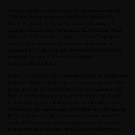
Versorgungssicherheit entstehe aus sicherer Erzeugung.
Und damit kommen wir auch zur Totschlagfrage: Wo
kommt die gesicherte Leistung in einer erneuerbaren
Energiewirtschaft her? Was machen wir, wenn kein Wind
weht und die Sonne nicht scheint? Auf diese Frage gibt es
jede Menge komplizierte Antworten und mit Blick auf
Wasserstoff, Erdgas, Speicher, Batterien und Geothermie
unzählige Gutachten“, führte der 55-jährige
Energiewirtschaftler aus.
Müller: „Googeln Sie mal energiewirtschaftliche Studien aus
dem Jahr 2000 und gucken Sie mal, was man im Jahr 2000
gesagt hat, wie die Energiewirtschaft 2020 aussehen wird.
Fakt ist: Das hat überhaupt nichts mit dem zu tun, wie die
Welt heute aussieht. Niemand hatte die Ölpreiskrise, die
Entwicklung der Kernenergie, die Marktliberalisierung, die
Einführung des CO2-Handels oder den Lernkurveneffekt
bei der PV-Erzeugung (Photovoltaik) auf dem Schirm. Wir
müssen es aushalten, dass wir die Zukunft nicht kennen