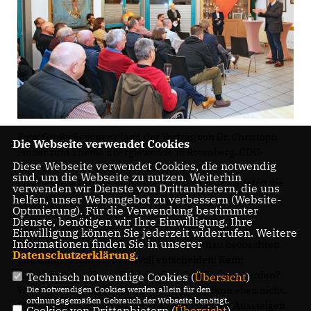
Foto: Große Resonanz fand der Vortrag von Dr. Christoph
Die Webseite verwendet Cookies
Müller zum Thema Energiewende in Rotenberg. CDU-
Diese Webseite verwendet Cookies, die notwendig
Vorsitzende Katrin Wagner (links) und
sind, um die Webseite zu nutzen. Weiterhin
Landtagsabgeordnete Christiane Staab (Mitte) leiteten die
verwenden wir Dienste von Drittanbietern, die uns
Diskussion.
helfen, unser Webangebot zu verbessern (Website-
Optmierung). Für die Verwendung bestimmter
Dienste, benötigen wir Ihre Einwilligung. Ihre
Einwilligung können Sie jederzeit widerrufen. Weitere
Informationen finden Sie in unserer
Man muss die Versorgungssicherheit genau beobachten
Datenschutzerklärung
.
und dann verantwortungsvoll entscheiden: Kann
beispielsweise dieses Kohlekraftwerk stillgelegt werden?
Technisch notwendige Cookies (
Übersicht
)
Wenn ja, dann ist ja alles gut. Wenn nein, dann eben nicht.
Die notwendigen Cookies werden allein für den
ordnungsgemäßen Gebrauch der Webseite benötigt.
Ein Stilllegen um des Stilllegens willen und ein Aussteigen
Cookies von Drittanbietern (
Übersicht
)