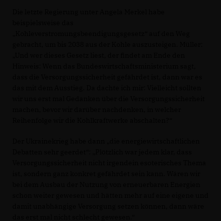
Die letzte Regierung unter Angela Merkel habe
beispielsweise das
Kohleverstromungsbeendigungsgesetz“ auf den Weg
gebracht, um bis 2038 aus der Kohle auszusteigen. Müller:
Und wer dieses Gesetz liest, der findet am Ende den
Hinweis: Wenn das Bundeswirtschaftsministerium sagt,
dass die Versorgungssicherheit gefährdet ist, dann war es
das mit dem Ausstieg. Da dachte ich mir: Vielleicht sollten
wir uns erst mal Gedanken über die Versorgungssicherheit
machen, bevor wir darüber nachdenken, in welcher
Reihenfolge wir die Kohlkraftwerke abschalten?“
Der Ukrainekrieg habe dann „die energiewirtschaftlichen
Debatten sehr geerdet“: „Plötzlich war jedem klar, dass
Versorgungssicherheit nicht irgendein esoterisches Thema
ist, sondern ganz konkret gefährdet sein kann. Wären wir
bei dem Ausbau der Nutzung von erneuerbaren Energien
schon weiter gewesen und hätten mehr auf eine eigene und
damit unabhängige Versorgung setzen können, dann wäre
das erst mal nicht schlecht gewesen.“