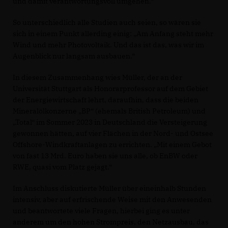
und damit verantwortungsvoll umgehen.“
So unterschiedlich alle Studien auch seien, so wären sie
sich in einem Punkt allerding einig: „Am Anfang steht mehr
Wind und mehr Photovoltaik. Und das ist das, was wir im
Augenblick nur langsam ausbauen.“
In diesem Zusammenhang wies Müller, der an der
Universität Stuttgart als Honorarprofessor auf dem Gebiet
der Energiewirtschaft lehrt, daraufhin, dass die beiden
Mineralölkonzerne „BP“ (ehemals British Petroleum) und
Total“ im Sommer 2023 in Deutschland die Versteigerung
gewonnen hätten, auf vier Flächen in der Nord- und Ostsee
Offshore-Windkraftanlagen zu errichten. „Mit einem Gebot
von fast 13 Mrd. Euro haben sie uns alle, ob EnBW oder
RWE, quasi vom Platz gejagt.“
Im Anschluss diskutierte Müller über eineinhalb Stunden
intensiv, aber auf erfrischende Weise mit den Anwesenden
und beantwortete viele Fragen, hierbei ging es unter
anderem um den hohen Strompreis, den Netzausbau, das