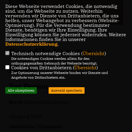
Diese Webseite verwendet Cookies, die notwendig
sind, um die Webseite zu nutzen. Weiterhin
verwenden wir Dienste von Drittanbietern, die uns
helfen, unser Webangebot zu verbessern (Website-
Optmierung). Für die Verwendung bestimmter
Dienste, benötigen wir Ihre Einwilligung. Ihre
Einwilligung können Sie jederzeit widerrufen. Weitere
Pressebild
Informationen finden Sie in unserer
Datenschutzerklärung
.
Benedikt Krauter
Technisch notwendige Cookies (
Übersicht
)
Die notwendigen Cookies werden allein für den
ordnungsgemäßen Gebrauch der Webseite benötigt.
Cookies von Drittanbietern (
Übersicht
)
Kontakt
Zur Optimierung unserer Webseite binden wir Dienste und
Angebote von Drittanbietern ein.
Zur Person
Alle akzeptieren
Auswahl speichern
Beruf:
Industriekaufmann
Jahrgang 1998
Aktivitäten / Ehrenamt