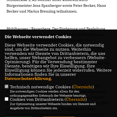
Bürgermeister Jens Spanberger sowie Peter Becker, Hans
Becker und Marius Brenzing teilnahmen.
Mühlhausen / Rauenberg. Der Förderung und Begleitung
der jungen Generation misst die Gemeinde Mühlhausen
Die Webseite verwendet Cookies
einen besonderen Stellenwert zu: Insgesamt drei
Diese Webseite verwendet Cookies, die notwendig
Jugendzentren gibt es in dem Weindorf, ein attraktives
sind, um die Webseite zu nutzen. Weiterhin
Freizeitgelände nahe dem Gewerbegebiet „Ruhberg“ mit
verwenden wir Dienste von Drittanbietern, die uns
helfen, unser Webangebot zu verbessern (Website-
Hütte, Feuerstelle und Tischtennisplatte ist gerade im
Optmierung). Für die Verwendung bestimmter
Werden und ganz aktuell wurden zudem in der Schulstraße
Dienste, benötigen wir Ihre Einwilligung. Ihre
1 weitere attraktive Räumlichkeiten für die Mobile
Einwilligung können Sie jederzeit widerrufen. Weitere
Informationen finden Sie in unserer
Jugendarbeit bereitgestellt.
Datenschutzerklärung
.
Das hier war eine ehemalige Obdachlosenunterkunft.
Technisch notwendige Cookies (
Übersicht
)
Innerhalb von drei Monaten wurde hier richtig angepackt,
Die notwendigen Cookies werden allein für den
ordnungsgemäßen Gebrauch der Webseite benötigt.
die Räume wurden komplett entkernt und ansprechend
Cookies von Drittanbietern (
Übersicht
)
hergerichtet, alle Fenster sind neu und die Küche natürlich
Zur Optimierung unserer Webseite binden wir Dienste und
Angebote von Drittanbietern ein.
auch“, berichtete Mühlhausens Bürgermeister Jens
Spanberger am vergangenen Donnerstagnachmittag der