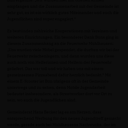
Bün ergänzte: „Wir wurden hier mit offenen Armen
empfangen und die Zusammenarbeit mit der Gemeinde ist
sehr gut, es ist ein wirklich gutes Miteinander und auch die
Jugendlichen sind super engagiert.“
Es bestünden zahlreiche Kooperationen mit Vereinen und
weiteren Einrichtungen. Ein besonderer Dank Büns ging in
diesem Zusammenhang an die Feuerwehr Mühlhausen:
Uns wurden viele Möbel gespendet, die durften wir bei der
Feuerwehr zwischenlagern, und dann wurden uns diese
auch noch von Helferinnen und Helfern der Feuerwehr
geliefert. Das war toll und wir haben uns mit einem
gemeinsamen Pizzaabend dafür herzlich bedankt.“ Mit
einem E-Scooter ist Bün übrigens oft in der Gemeinde
unterwegs und zu sehen, denn Mobile Jugendarbeit
bedeutet insbesondere, als Streetworker dort vor Ort zu
sein, wo auch die Jugendlichen sind.
Gemeinderat Hans Becker lag es am Herzen, dass
entsprechend Werbung für den neuen Jugendtreff gemacht
werde, gerade auch bei Mühlhausens Nachwuchs, der im