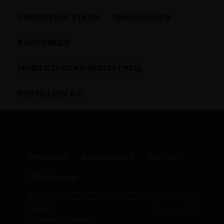
CHRISTIANE STAAB
MüHLHAUSEN
RAUENBERG
MOBILE JUGENDARBEIT (MJA)
POSTILLION E.V.
IMPRESSUM
DATENSCHUTZ
KONTAKT
CDU Baiertal
@2026 CDU Ortsverband
Realisation: Sharkness Media
Wiesloch
GmbH & Co. KG
Alle Rechte vorbehalten.