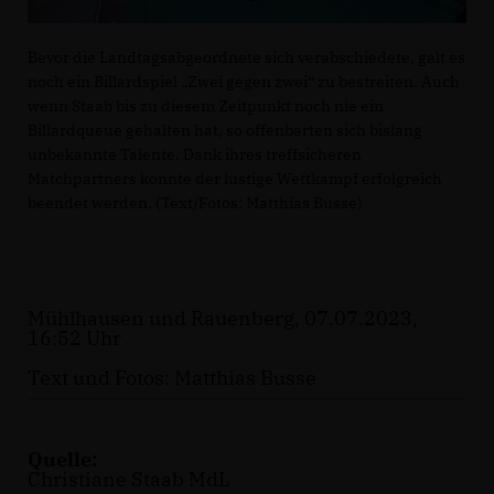
Bevor die Landtagsabgeordnete sich verabschiedete, galt es
noch ein Billardspiel „Zwei gegen zwei“ zu bestreiten. Auch
wenn Staab bis zu diesem Zeitpunkt noch nie ein
Billardqueue gehalten hat, so offenbarten sich bislang
unbekannte Talente. Dank ihres treffsicheren
Matchpartners konnte der lustige Wettkampf erfolgreich
beendet werden. (Text/Fotos: Matthias Busse)
Mühlhausen und Rauenberg, 07.07.2023,
16:52 Uhr
Text und Fotos: Matthias Busse
Quelle:
Christiane Staab MdL