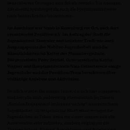
benachbarten Östringen eine Schule besucht. Ein Anliegen,
das sowohl Spanberger als auch die Postillionmitarbeiter
nach besten Kräften unterstützen.
Im Anschluss war Staab in Rauenberg vor Ort, auch dort
verantwortet Postillion e.V. im Auftrag der Stadt die
Jugendarbeit. Zentraler und beliebter Treff- wie auch
Ausgangspunkt der Mobilen Jugendarbeit sind die
Räumlichkeiten im Keller der Mannabergschule.
Bürgermeister Peter Seithel, Ortsvorsteherin Katrin
Wagner und Hauptamtsleiterin Nina Gellert sowie einige
Jugendliche und das Postillion-Team berichteten über
vielfältige Angebote und Aktivitäten.
Deutlich wurde: Die jungen Leute, die sich hier engagieren,
sind fast alle auch anderweitig ehrenamtlich im Einsatz.
Soziales Engagement ist für uns wichtig“, unterstrich ein
Jugendlicher. Im Gespräch mit Staab stand weniger die
Jugendarbeit im Fokus, denn mit dieser zeigten sich alle
Anwesenden sehr zufrieden, sondern es ging um die
Themen Schule, Bildung, Ausbildungs- und Arbeitsplatz.